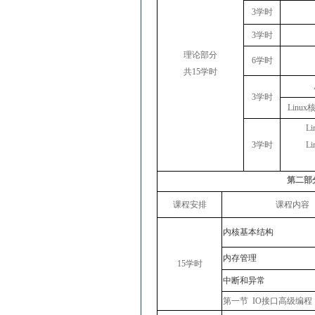
3学时
3学时
理论部分
6学时
共
15学时
3学时
Lin
L
3学时
L
第二部
课程安排
课程内容
内核基本结构
内存管理
15学时
中断和异常
第一节
IO接口高级编程