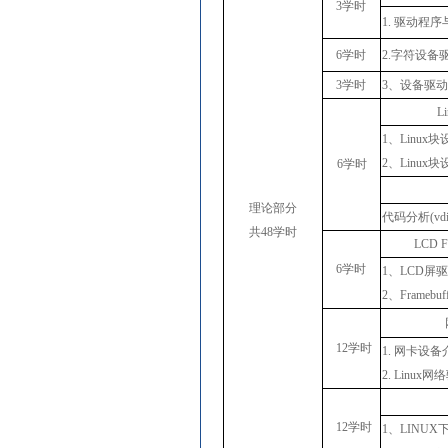
3学时
1. 驱动程
6学时
2.字符设备
3学时
3
、设备驱
L
1、Linu
2、Linu
6学时
理论部分
代码分析
(vd
共
48学时
LCD 
6学时
1
、
LCD
屏
2、Frameb
12学时
1. 网卡设备
2. Linux
12学时
1
、
LINUX