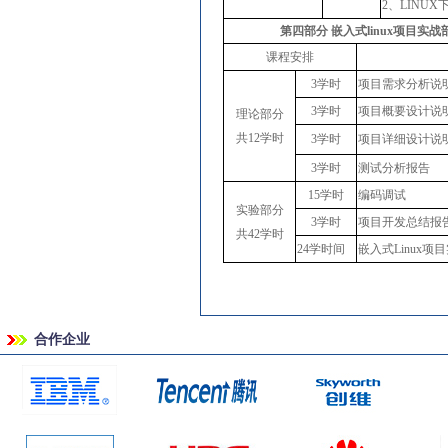
2
、
LINUX
第四部分 嵌入式
linux项目实战
课程安排
3学时
项目需求分析说
3学时
项目概要设计说
理论部分
共
12学时
3学时
项目详细设计说
3学时
测试分析报告
15学时
编码调试
实验部分
3学时
项目开发总结报
共
42学时
24学时间
嵌入式
Linux项
合作企业