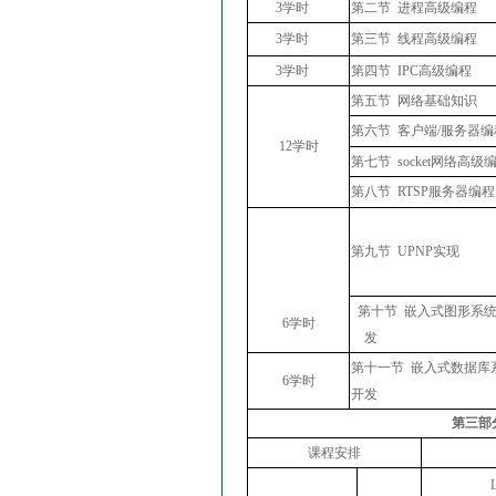
3学时
第二节
进程高级编程
3学时
第三节
线程高级编程
3学时
第四节
IPC高级编程
第五节
网络基础知识
第六节
客户端
/服务器编
12学时
第七节
socket网络高级
第八节
RTSP服务器编程
第九节
UPNP实现
第十节
嵌入式图形系
6学时
发
第十一节
嵌入式数据库
6学时
开发
第三部
课程安排