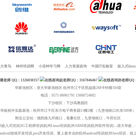
北大青鸟
神州培训网
小语种学习网
人力资源咨询
中国IT实验室
嵌入式lin
潘老师
QQ：1326030357
赵老师QQ：3167846467
孙老师QQ：2
华家池校区：浙大华家池校区 杭州市江干区凯旋路268卡特楼104室
电话：0571-86961791 15068724602
下沙校区：下沙高教园区
华嵌校外实践基地：杭州市江干区东方电子商务园11幢2楼 （九堡地铁口向东500米）
附近公交站：德胜路九环路口，蚕桑社区，九堡地铁口，牛田社区
嵌入式培训|3G工程师培训|杭州Linux培训|杭州ARM培训|杭州软件培训|—浙大华
droid游戏开发培训,java开发培训。要上最专业的杭州android培训|杭州Java培训