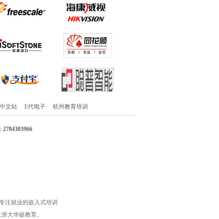
ux中文站
E代电子
杭州教育培训
784303966
嵌，专注就业的嵌入式培训
，就上浙大华嵌教育。