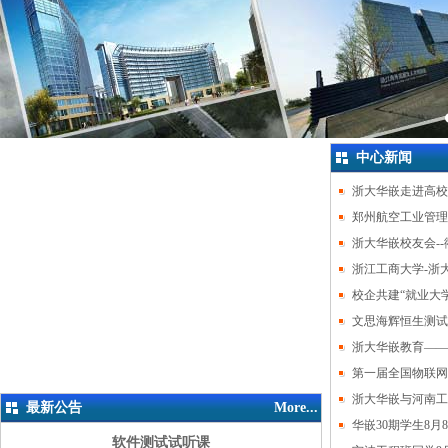
中心新闻
浙大华嵌走进高校
实践周
郑州航空工业管理
训周
浙大华嵌校友会-
浙江工商大学-浙
挂牌仪式隆重举行
校企共建“就业大
业级应用型人才”
文思海辉恒生测试
浙大华嵌教育——
置换班级赴中控集
第一届全国物联网
浙大华嵌与河南工
最新公告
More...
网云开发实验室挂
华嵌30期学生8月
软件测试试听课