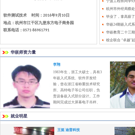
宁波工程班同学9月
杭州市外经局蔡处
软件测试技术 时间：
年
月
日
2016
9
10
毕业了，拿高薪了
地点：杭州市江干区九堡东方电子商务园
华嵌24期嵌入式
联系电话：
0571-86961791
华嵌教育二十三期
校企联合 “卓越
院“卓越工程师”
华嵌师资力量
李翔
1983年生，浙工大硕士，具有3
年嵌入式系统、软件开发经
验，曾在浙江省称重技术研究
所、高特电子等公司任职，负
责设备嵌入式部分设计。工作
期间完成过大屏幕电子吊秤、
无线数传式电子吊秤、潜艇压
力测控装置、高空作业车辆防
就业明星
侧翻装置、300KN拉力机软
件、智能皮带秤软件等项目。
王挺 迪普科技
精通网络编程，熟悉TCP/IP 协