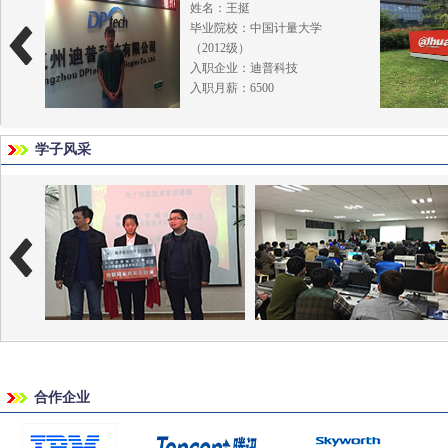
姓名：王挺
议，并了解Linux中TCP/IP协议
毕业院校：中国计量大学
栈；丰富的软件编程经验，熟
（2012级）
练运用C、C++、VB、汇编等
入职企业：迪普科技
语言编程。
入职月薪：6500
学子风采
合作企业